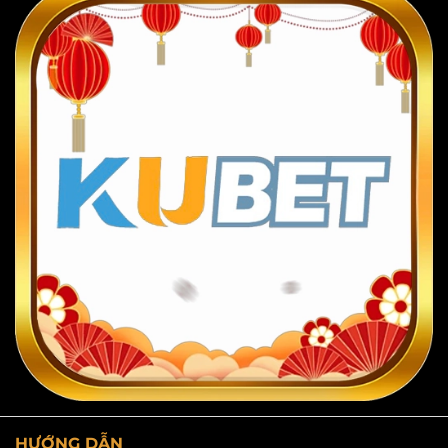
HƯỚNG DẪN