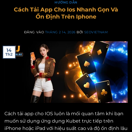
HƯỚNG DẪN
Cách Tải App Cho Ios Nhanh Gọn Và
Ổn Định Trên Iphone
ĐĂNG VÀO
THÁNG 2 14, 2026
BỞI
SEOVIETNAM
14
Th2
Cách tải app cho IOS luôn là mối quan tâm khi bạn
muốn sử dụng ứng dụng Kubet trực tiếp trên
iPhone hoặc iPad với hiệu suất cao và độ ổn định lâu