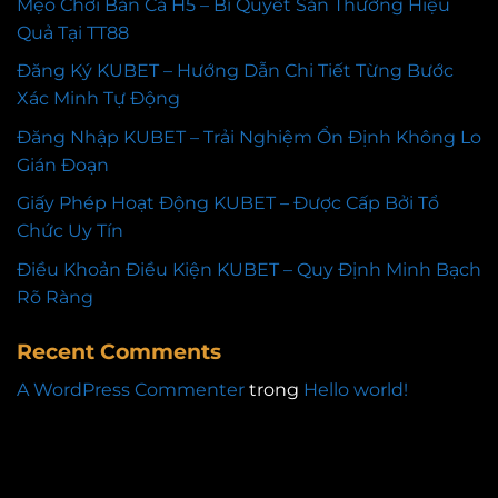
Mẹo Chơi Bắn Cá H5 – Bí Quyết Săn Thưởng Hiệu
Quả Tại TT88
Đăng Ký KUBET – Hướng Dẫn Chi Tiết Từng Bước
Xác Minh Tự Động
Đăng Nhập KUBET – Trải Nghiệm Ổn Định Không Lo
Gián Đoạn
Giấy Phép Hoạt Động KUBET – Được Cấp Bởi Tổ
Chức Uy Tín
Điều Khoản Điều Kiện KUBET – Quy Định Minh Bạch
Rõ Ràng
Recent Comments
A WordPress Commenter
trong
Hello world!