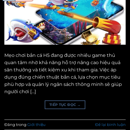
Mẹo chơi bắn cá H5 đang được nhiều game thủ
quan tâm nhờ khả năng hỗ trợ nâng cao hiệu quả
săn thưởng và tiết kiệm xu khi tham gia. Việc áp
dụng đúng chiến thuật bắn cá, lựa chọn mục tiêu
phù hợp và quản lý ngân sách thông minh sẽ giúp
người chơi […]
TIẾP TỤC ĐỌC
→
Đăng trong
Giới thiệu
Để lại bình luận