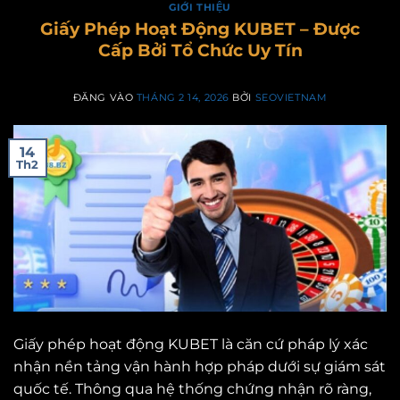
GIỚI THIỆU
Giấy Phép Hoạt Động KUBET – Được
Cấp Bởi Tổ Chức Uy Tín
ĐĂNG VÀO
THÁNG 2 14, 2026
BỞI
SEOVIETNAM
14
Th2
Giấy phép hoạt động KUBET là căn cứ pháp lý xác
nhận nền tảng vận hành hợp pháp dưới sự giám sát
quốc tế. Thông qua hệ thống chứng nhận rõ ràng,