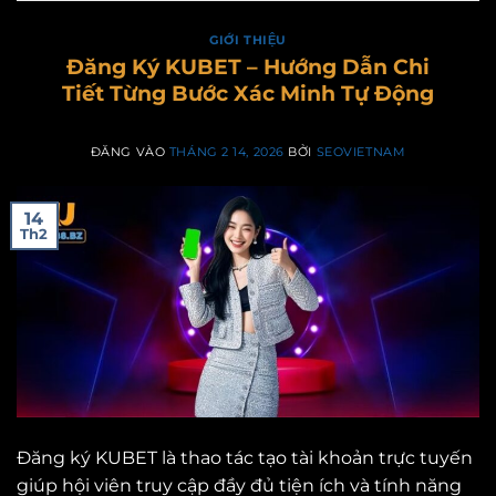
GIỚI THIỆU
Đăng Ký KUBET – Hướng Dẫn Chi
Tiết Từng Bước Xác Minh Tự Động
ĐĂNG VÀO
THÁNG 2 14, 2026
BỞI
SEOVIETNAM
14
Th2
Đăng ký KUBET là thao tác tạo tài khoản trực tuyến
giúp hội viên truy cập đầy đủ tiện ích và tính năng