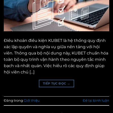
Điều khoản điều kiện KUBET là hệ thống quy định
xác lập quyền và nghĩa vụ giữa nền tảng với hội
viên. Thông qua bộ nội dung này, KUBET chuẩn hóa
toàn bộ quy trình vận hành theo nguyên tắc minh
bạch và nhất quán. Việc hiểu rõ các quy định giúp
hội viên chủ […]
TIẾP TỤC ĐỌC
→
Đăng trong
Giới thiệu
Để lại bình luận