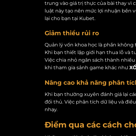
trung vào giá trị thực của bài thay vì
luật này tạo nên mức lợi nhuận bền vữ
lại cho bạn tại Kubet.
Giảm thiểu rủi ro
Quản lý vốn khoa học là phần không 
Khi bạn thiết lập giới hạn thua lỗ và
Việc chia nhỏ ngân sách thành nhiều
khi tham gia sảnh game khác như
XỔ
Nâng cao khả năng phân tíc
Khi bạn thường xuyên đánh giá lại cá
đối thủ. Việc phân tích dữ liệu và đi
nhạy.
Điểm qua các cách ch