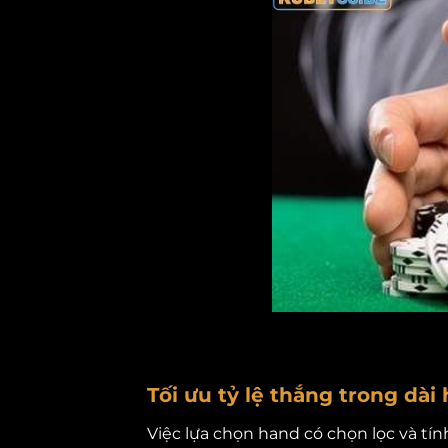
Tối ưu tỷ lệ thắng trong dài
Việc lựa chọn hand có chọn lọc và tí