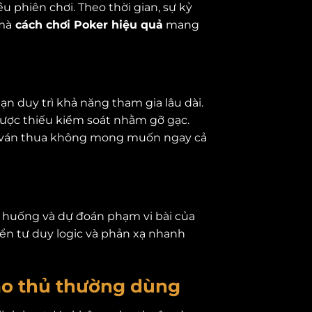
ều phiên chơi. Theo thời gian, sự kỷ
 mà
cách chơi Poker hiệu quả
mang
bạn duy trì khả năng tham gia lâu dài.
 cược thiếu kiểm soát nhằm gỡ gạc.
ng ván thua không mong muốn ngay cả
nh huống và dự đoán phạm vi bài của
riển tư duy logic và phản xạ nhanh
ao thủ thường dùng