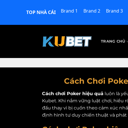
Brand 1
Brand 2
Brand 3
TOP NHÀ CÁI
Bỏ
qua
TRANG CHỦ
nội
dung
Cách Chơi Poke
Cách chơi Poker hiệu quả
luôn là yế
Kubet. Khi nắm vững luật chơi, hiểu r
đấu thay vì bị cuốn theo cảm xúc nhất
định hình tư duy chiến thuật và phát