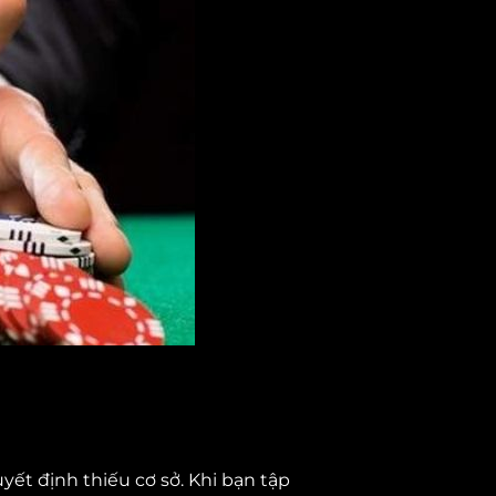
yết định thiếu cơ sở. Khi bạn tập