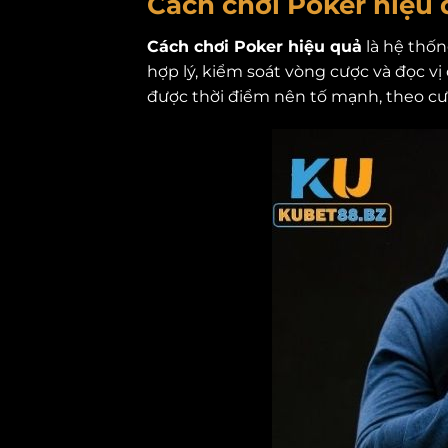
Cách chơi Poker hiệu q
Cách chơi Poker hiệu quả
là hệ thốn
hợp lý, kiểm soát vòng cược và đọc vị 
được thời điểm nên tố mạnh, theo cư