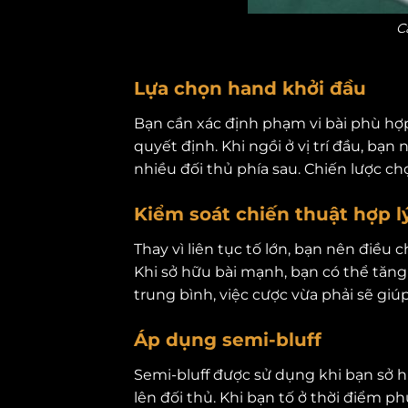
C
Lựa chọn hand khởi đầu
Bạn cần xác định phạm vi bài phù hợp
quyết định. Khi ngồi ở vị trí đầu, bạ
nhiều đối thủ phía sau. Chiến lược c
Kiểm soát chiến thuật hợp l
Thay vì liên tục tố lớn, bạn nên điề
Khi sở hữu bài mạnh, bạn có thể tăng
trung bình, việc cược vừa phải sẽ giú
Áp dụng semi-bluff
Semi-bluff được sử dụng khi bạn sở h
lên đối thủ. Khi bạn tố ở thời điểm 